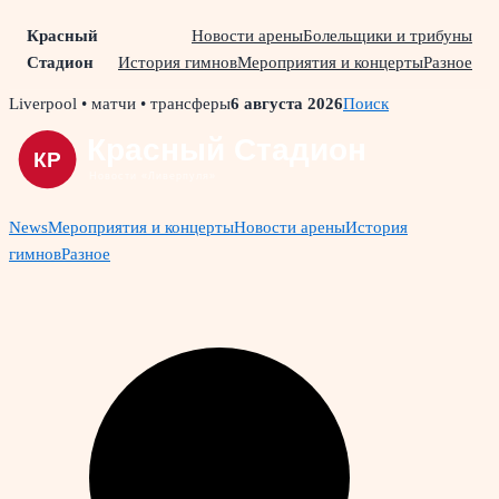
Красный
Новости арены
Болельщики и трибуны
Стадион
История гимнов
Мероприятия и концерты
Разное
Skip
Liverpool • матчи • трансферы
6 августа 2026
Поиск
to
content
News
Мероприятия и концерты
Новости арены
История
гимнов
Разное