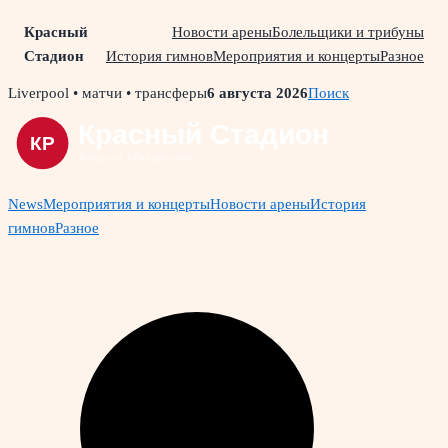
Красный
Новости арены
Болельщики и трибуны
Стадион
История гимнов
Мероприятия и концерты
Разное
Skip
Liverpool • матчи • трансферы
6 августа 2026
Поиск
to
content
News
Мероприятия и концерты
Новости арены
История
гимнов
Разное