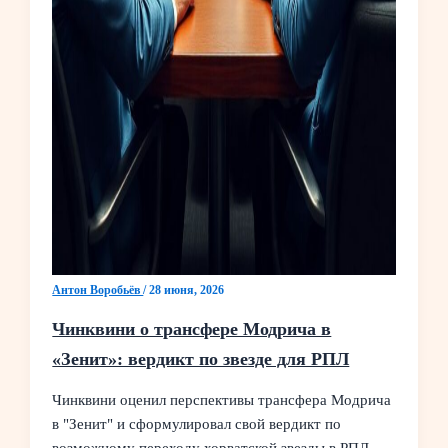
Антон Воробьёв
/
28 июня, 2026
Чинквини о трансфере Модрича в
«Зенит»: вердикт по звезде для РПЛ
Чинквини оценил перспективы трансфера Модрича
в "Зенит" и сформулировал свой вердикт по