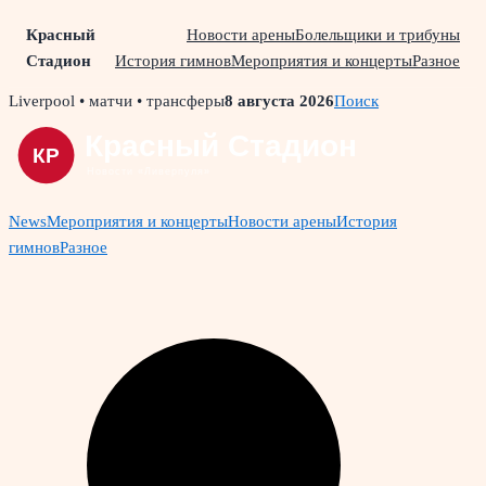
Красный
Новости арены
Болельщики и трибуны
Стадион
История гимнов
Мероприятия и концерты
Разное
Skip
Liverpool • матчи • трансферы
8 августа 2026
Поиск
to
content
News
Мероприятия и концерты
Новости арены
История
гимнов
Разное