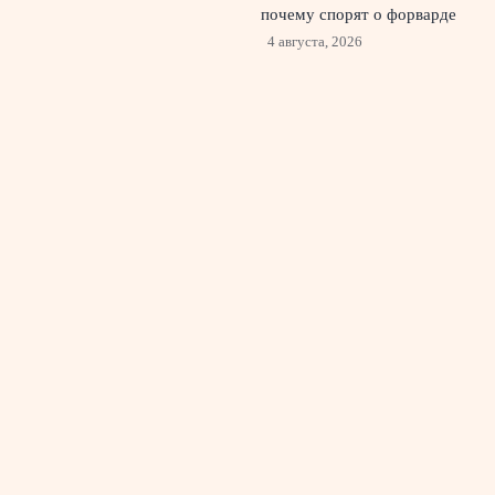
почему спорят о форварде
4 августа, 2026
Васильев сменил «Зенит» на
«Оренбург»: что значит
трансфер для клубов
3
августа, 2026
© 2026 Красный Стадион
Новости «Ливерпуля»
News
Болельщики и трибуны
История гимнов
Мероприятия и концерты
Новости арены