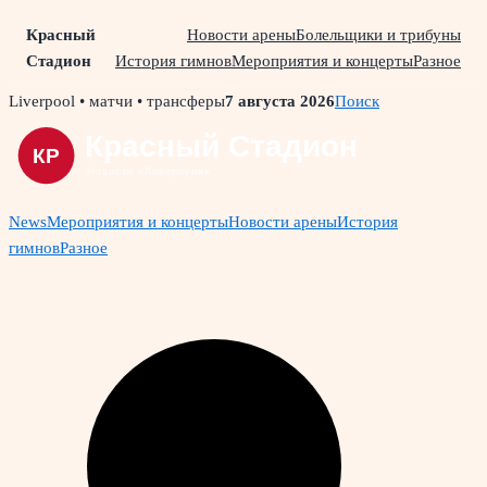
Красный
Новости арены
Болельщики и трибуны
Стадион
История гимнов
Мероприятия и концерты
Разное
Skip
Liverpool • матчи • трансферы
7 августа 2026
Поиск
to
content
News
Мероприятия и концерты
Новости арены
История
гимнов
Разное