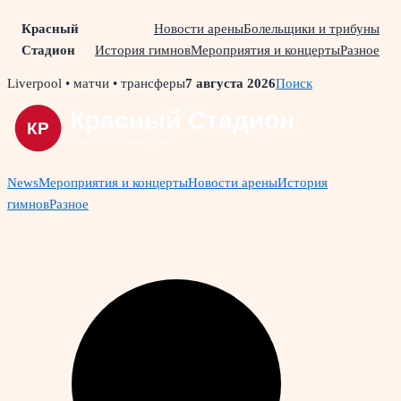
Красный
Новости арены
Болельщики и трибуны
Стадион
История гимнов
Мероприятия и концерты
Разное
Skip
Liverpool • матчи • трансферы
7 августа 2026
Поиск
to
content
News
Мероприятия и концерты
Новости арены
История
гимнов
Разное