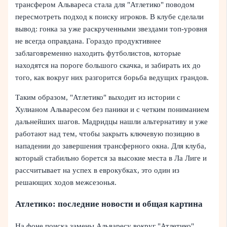
трансфером Альвареса стала для "Атлетико" поводом
пересмотреть подход к поиску игроков. В клубе сделали
вывод: гонка за уже раскрученными звездами топ-уровня
не всегда оправдана. Гораздо продуктивнее
заблаговременно находить футболистов, которые
находятся на пороге большого скачка, и забирать их до
того, как вокруг них разгорится борьба ведущих грандов.
Таким образом, "Атлетико" выходит из истории с
Хулианом Альваресом без паники и с четким пониманием
дальнейших шагов. Мадридцы нашли альтернативу и уже
работают над тем, чтобы закрыть ключевую позицию в
нападении до завершения трансферного окна. Для клуба,
который стабильно борется за высокие места в Ла Лиге и
рассчитывает на успех в еврокубках, это один из
решающих ходов межсезонья.
Атлетико: последние новости и общая картина
На фоне поиска замены Альваресу вокруг "Атлетико"