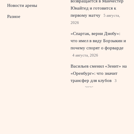
возвращается в Манчестер
Новости арены
Юнайтед и готовится к
первому матчу
5 августа,
Разное
2026
«Спартак, верни Дзюбу»:
что имел в виду Борзыкин и
почему спорят о форварде
4 августа, 2026
Васильев сменил «Зенит» на
«Оренбург»: что значит
трансфер для клубов
3
августа, 2026
Источник: вратарь Шевалье
возмущен курсом ПСЖ и
готов к жесткому конфликту
2 августа, 2026
© 2026 Красный Стадион
Новости «Ливерпуля»