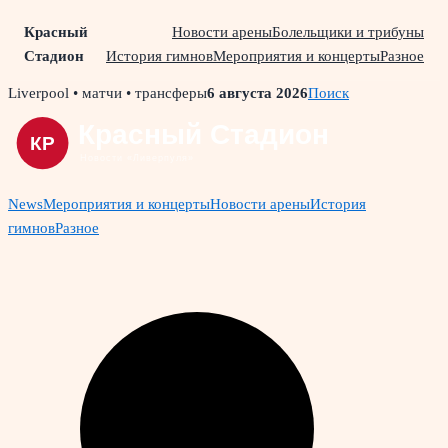
Красный
Новости арены
Болельщики и трибуны
Стадион
История гимнов
Мероприятия и концерты
Разное
Skip
Liverpool • матчи • трансферы
6 августа 2026
Поиск
to
content
News
Мероприятия и концерты
Новости арены
История
гимнов
Разное