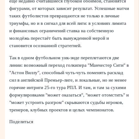
ещё недавно считавшиеся глубокой обоймой, становятся
фигурами, от которых зависит результат. Успешные матчи
таких футболистов превращаются не только в личные
триумфы, но и в сигнал для всей лиги: в условиях лимита
и финансовых ограничений ставка на собственную
молодёжь перестаёт быть вынужденной мерой и
становится осознанной стратегией.
Так в одном футбольном уик‑энде переплетаются две
линии: возможный переход голкипера "Манчестер Сити" в
"Астон Виллу", способный чуть‑чуть поменять расклад
сил в английской Премьер‑лиге, и локальные, но не менее
горячие интриги 25‑го тура РПЛ. И там, и там за сухими
формулировками "может оказаться", "может отомстить" и
"может устроить разгром" скрываются судьбы игроков,
тренеров, клубных проектов и целых чемпионатов.
Поделиться