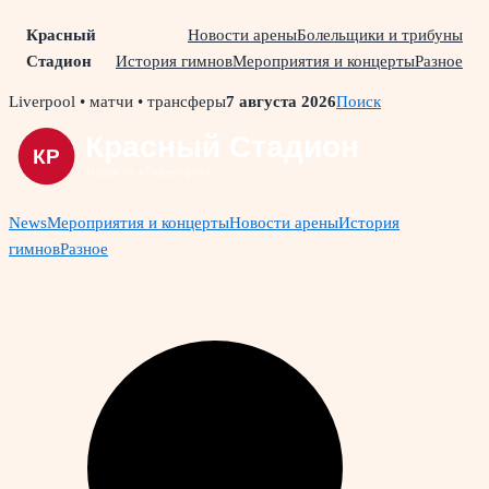
Красный
Новости арены
Болельщики и трибуны
Стадион
История гимнов
Мероприятия и концерты
Разное
Skip
Liverpool • матчи • трансферы
7 августа 2026
Поиск
to
content
News
Мероприятия и концерты
Новости арены
История
гимнов
Разное