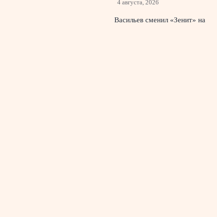
4 августа, 2026
Васильев сменил «Зенит» на
«Оренбург»: что значит
трансфер для клубов
3
августа, 2026
© 2026 Красный Стадион
Новости «Ливерпуля»
News
Болельщики и трибуны
История гимнов
Мероприятия и концерты
Новости арены
Разное