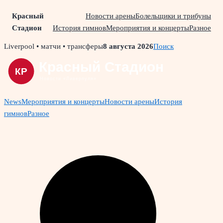
Красный
Новости арены
Болельщики и трибуны
Стадион
История гимнов
Мероприятия и концерты
Разное
Skip
Liverpool • матчи • трансферы
8 августа 2026
Поиск
to
content
News
Мероприятия и концерты
Новости арены
История
гимнов
Разное