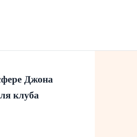
сфере Джона
для клуба