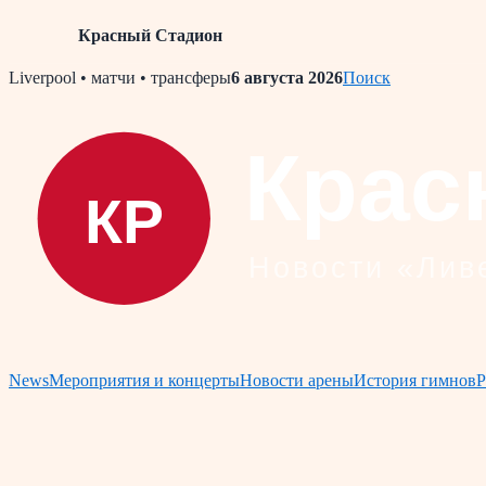
Красный Стадион
Skip
Liverpool • матчи • трансферы
6 августа 2026
Поиск
to
content
News
Мероприятия и концерты
Новости арены
История гимнов
Р