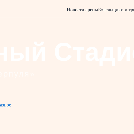
Новости арены
Болельщики и т
азное