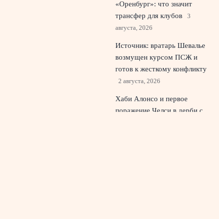
«Оренбург»: что значит
трансфер для клубов
3
августа, 2026
Источник: вратарь Шевалье
возмущен курсом ПСЖ и
готов к жесткому конфликту
2 августа, 2026
Хаби Алонсо и первое
поражение Челси в дерби с
Тоттенхэмом 1:2
1 августа,
2026
© 2026 Красный Стадион
Новости «Ливерпуля»
News