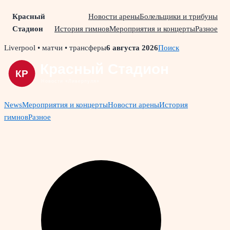
Красный
Новости арены
Болельщики и трибуны
Стадион
История гимнов
Мероприятия и концерты
Разное
Skip
Liverpool • матчи • трансферы
6 августа 2026
Поиск
to
content
News
Мероприятия и концерты
Новости арены
История
гимнов
Разное