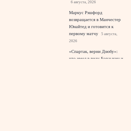
6 августа, 2026
Маркус Рэшфорд
возвращается в Манчестер
Юнайтед и готовится к
первому матчу
5 августа,
2026
«Спартак, верни Дзюбу»:
что имел в виду Борзыкин и
почему спорят о форварде
4 августа, 2026
© 2026 Красный Стадион
Новости «Ливерпуля»
News
Болельщики и трибуны