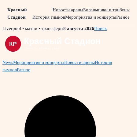
Красный
Новости арены
Болельщики и трибуны
Стадион
История гимнов
Мероприятия и концерты
Разное
Skip
Liverpool • матчи • трансферы
8 августа 2026
Поиск
to
content
News
Мероприятия и концерты
Новости арены
История
гимнов
Разное