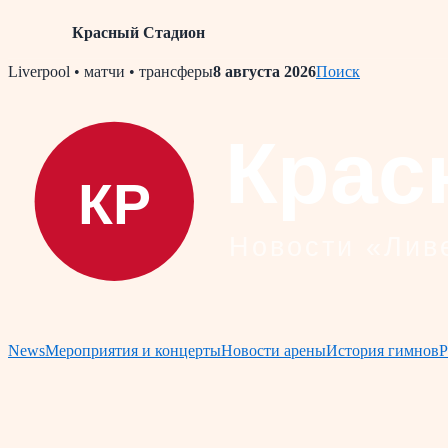
Красный Стадион
Skip
Liverpool • матчи • трансферы
8 августа 2026
Поиск
to
content
News
Мероприятия и концерты
Новости арены
История гимнов
Р