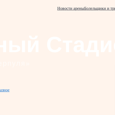
Новости арены
Болельщики и т
азное