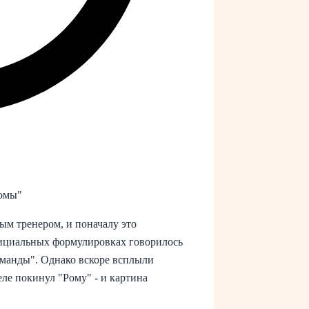
Ромы"
ым тренером, и поначалу это
фициальных формулировках говорилось
оманды". Однако вскоре всплыли
еле покинул "Рому" - и картина