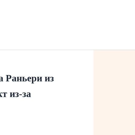
а Раньери из
т из-за