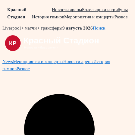
Красный
Новости арены
Болельщики и трибуны
Стадион
История гимнов
Мероприятия и концерты
Разное
Skip
Liverpool • матчи • трансферы
9 августа 2026
Поиск
to
content
News
Мероприятия и концерты
Новости арены
История
гимнов
Разное