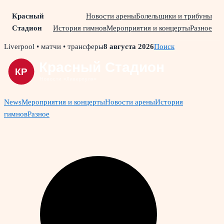
Красный
Новости арены
Болельщики и трибуны
Стадион
История гимнов
Мероприятия и концерты
Разное
Skip
Liverpool • матчи • трансферы
8 августа 2026
Поиск
to
content
News
Мероприятия и концерты
Новости арены
История
гимнов
Разное