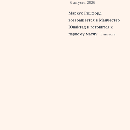
6 августа, 2026
Маркус Рэшфорд
возвращается в Манчестер
Юнайтед и готовится к
первому матчу
5 августа,
2026
«Спартак, верни Дзюбу»:
что имел в виду Борзыкин и
почему спорят о форварде
4 августа, 2026
© 2026 Красный Стадион
Новости «Ливерпуля»