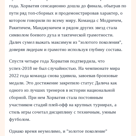
года. Хорватия сенсационно дошла до финала, обыграв по
пути ряд топ-сборных и продемонстрировав характер, о
котором говорили по всему миру. Команда с Модричем,
Ракитичем, Манджукичем и рядом других звезд стала
символом боевого духа и тактической грамотности.
Далич сумел выжать максимум из "золотого поколения",
доверяя лидерам и грамотно используя глубину состава.
Спустя четыре года Хорватия подтвердила, что
успех-2018 не был случайностью. На чемпионате мира
2022 года команда снова удивила, завоевав бронзовые
медали. Это достижение закрепило статус Далича как
одного из лучших тренеров в истории национальной
сборной. При нем Хорватия стала постоянным
участником стадий плей-офф на крупных турнирах, а
стиль игры сочетал дисциплину с техничным, умным
футболом.
Однако время неумолимо, и "золотое поколение"