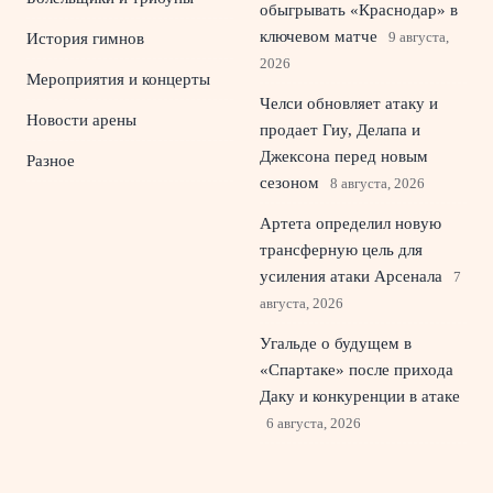
обыгрывать «Краснодар» в
ключевом матче
9 августа,
История гимнов
2026
Мероприятия и концерты
Челси обновляет атаку и
Новости арены
продает Гиу, Делапа и
Джексона перед новым
Разное
сезоном
8 августа, 2026
Артета определил новую
трансферную цель для
усиления атаки Арсенала
7
августа, 2026
Угальде о будущем в
«Спартаке» после прихода
Даку и конкуренции в атаке
6 августа, 2026
Маркус Рэшфорд
возвращается в Манчестер