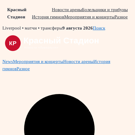
Красный
Новости арены
Болельщики и трибуны
Стадион
История гимнов
Мероприятия и концерты
Разное
Skip
Liverpool • матчи • трансферы
9 августа 2026
Поиск
to
content
News
Мероприятия и концерты
Новости арены
История
гимнов
Разное