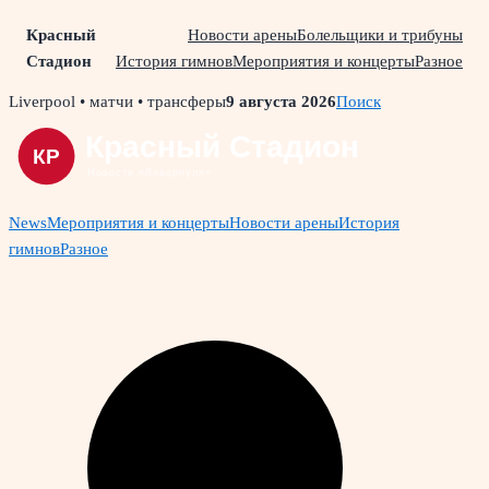
Красный
Новости арены
Болельщики и трибуны
Стадион
История гимнов
Мероприятия и концерты
Разное
Skip
Liverpool • матчи • трансферы
9 августа 2026
Поиск
to
content
News
Мероприятия и концерты
Новости арены
История
гимнов
Разное