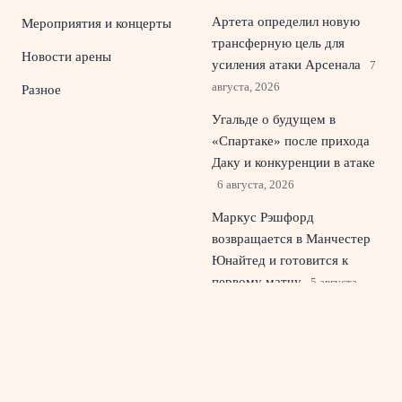
Артета определил новую
Мероприятия и концерты
трансферную цель для
Новости арены
усиления атаки Арсенала
7
августа, 2026
Разное
Угальде о будущем в
«Спартаке» после прихода
Даку и конкуренции в атаке
6 августа, 2026
Маркус Рэшфорд
возвращается в Манчестер
Юнайтед и готовится к
первому матчу
5 августа,
2026
«Спартак, верни Дзюбу»:
что имел в виду Борзыкин и
почему спорят о форварде
4 августа, 2026