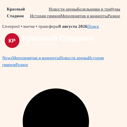
Красный
Новости арены
Болельщики и трибуны
Стадион
История гимнов
Мероприятия и концерты
Разное
Skip
Liverpool • матчи • трансферы
9 августа 2026
Поиск
to
content
News
Мероприятия и концерты
Новости арены
История
гимнов
Разное