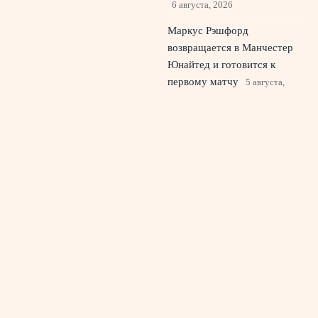
6 августа, 2026
Маркус Рэшфорд
возвращается в Манчестер
Юнайтед и готовится к
первому матчу
5 августа,
2026
«Спартак, верни Дзюбу»:
что имел в виду Борзыкин и
почему спорят о форварде
4 августа, 2026
© 2026 Красный Стадион
Новости «Ливерпуля»
News
Болельщики и трибуны