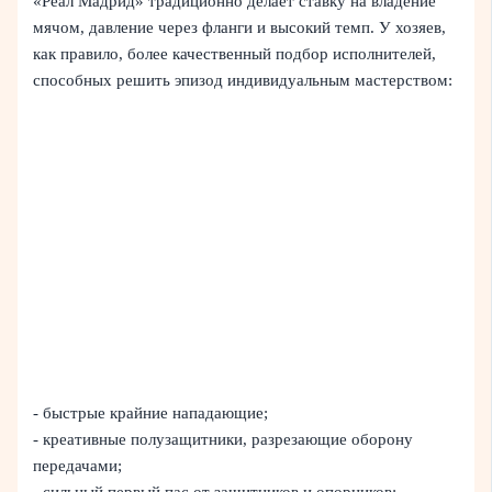
«Реал Мадрид» традиционно делает ставку на владение
мячом, давление через фланги и высокий темп. У хозяев,
как правило, более качественный подбор исполнителей,
способных решить эпизод индивидуальным мастерством:
- быстрые крайние нападающие;
- креативные полузащитники, разрезающие оборону
передачами;
- сильный первый пас от защитников и опорников;