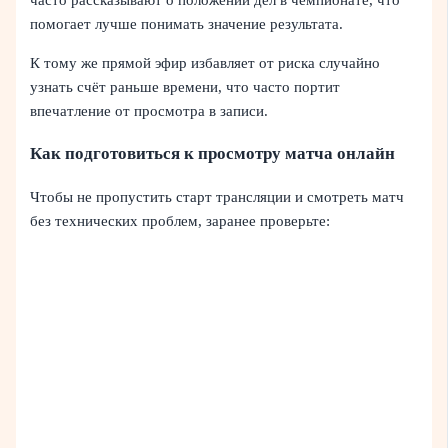
часто рассказывают о положении дел в чемпионате, что
помогает лучше понимать значение результата.
К тому же прямой эфир избавляет от риска случайно
узнать счёт раньше времени, что часто портит
впечатление от просмотра в записи.
Как подготовиться к просмотру матча онлайн
Чтобы не пропустить старт трансляции и смотреть матч
без технических проблем, заранее проверьте: