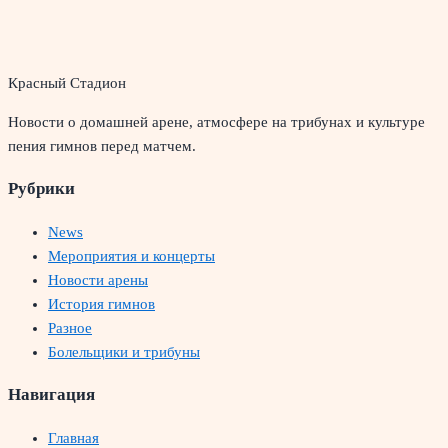
Красный Стадион
Новости о домашней арене, атмосфере на трибунах и культуре
пения гимнов перед матчем.
Рубрики
News
Мероприятия и концерты
Новости арены
История гимнов
Разное
Болельщики и трибуны
Навигация
Главная