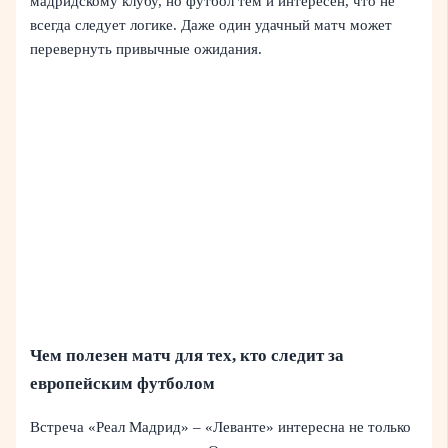
мадридскому клубу, но футбол тем и интересен, что не
всегда следует логике. Даже один удачный матч может
перевернуть привычные ожидания.
Чем полезен матч для тех, кто следит за
европейским футболом
Встреча «Реал Мадрид» – «Леванте» интересна не только