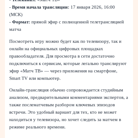
-
Время начала трансляции:
17 января 2026, 16:00
(МСК)
-
Формат:
прямой эфир с полноценной телетрансляцией
матча
Посмотреть игру можно будет как по телевизору, так и
онлайн на официальных цифровых площадках
правообладателя. Для просмотра в сети достаточно
подключиться к сервисам, которые легально транслируют
эфир «Матч ТВ» — через приложения на смартфоне,
Smart TV или компьютер.
Онлайн-трансляция обычно сопровождается студийным
анализом, предварительными комментариями экспертов, а
также послематчевым разбором ключевых эпизодов
встречи. Это удобный вариант для тех, кто не может
находиться у телевизора, но хочет следить за матчем в
режиме реального времени.