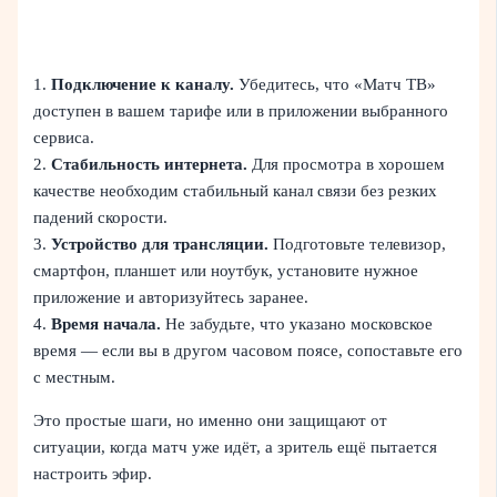
1.
Подключение к каналу.
Убедитесь, что «Матч ТВ»
доступен в вашем тарифе или в приложении выбранного
сервиса.
2.
Стабильность интернета.
Для просмотра в хорошем
качестве необходим стабильный канал связи без резких
падений скорости.
3.
Устройство для трансляции.
Подготовьте телевизор,
смартфон, планшет или ноутбук, установите нужное
приложение и авторизуйтесь заранее.
4.
Время начала.
Не забудьте, что указано московское
время — если вы в другом часовом поясе, сопоставьте его
с местным.
Это простые шаги, но именно они защищают от
ситуации, когда матч уже идёт, а зритель ещё пытается
настроить эфир.