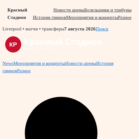
Красный
Новости арены
Болельщики и трибуны
Стадион
История гимнов
Мероприятия и концерты
Разное
Skip
Liverpool • матчи • трансферы
7 августа 2026
Поиск
to
content
News
Мероприятия и концерты
Новости арены
История
гимнов
Разное