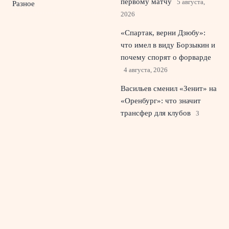
первому матчу
5 августа,
Разное
2026
«Спартак, верни Дзюбу»:
что имел в виду Борзыкин и
почему спорят о форварде
4 августа, 2026
Васильев сменил «Зенит» на
«Оренбург»: что значит
трансфер для клубов
3
августа, 2026
Источник: вратарь Шевалье
возмущен курсом ПСЖ и
готов к жесткому конфликту
2 августа, 2026
© 2026 Красный Стадион
Новости «Ливерпуля»