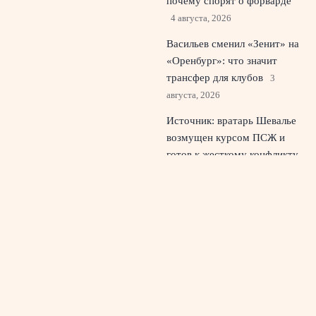
почему спорят о форварде
4 августа, 2026
Васильев сменил «Зенит» на
«Оренбург»: что значит
трансфер для клубов
3
августа, 2026
Источник: вратарь Шевалье
возмущен курсом ПСЖ и
готов к жесткому конфликту
2 августа, 2026
© 2026 Красный Стадион
Новости «Ливерпуля»
News
Болельщики и трибуны