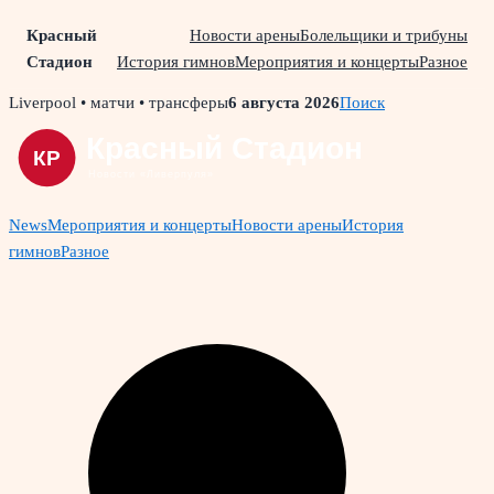
Красный
Новости арены
Болельщики и трибуны
Стадион
История гимнов
Мероприятия и концерты
Разное
Skip
Liverpool • матчи • трансферы
6 августа 2026
Поиск
to
content
News
Мероприятия и концерты
Новости арены
История
гимнов
Разное